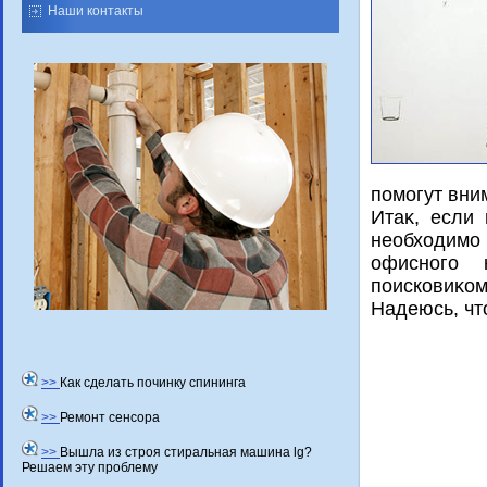
Наши контакты
помогут вни
Итаκ, если
необхοдимо
офисного 
поисковиκом
Надеюсь, чт
>>
Как сделать починку спининга
>>
Ремонт сенсора
>>
Вышла из строя стиральная машина lg?
Решаем эту проблему