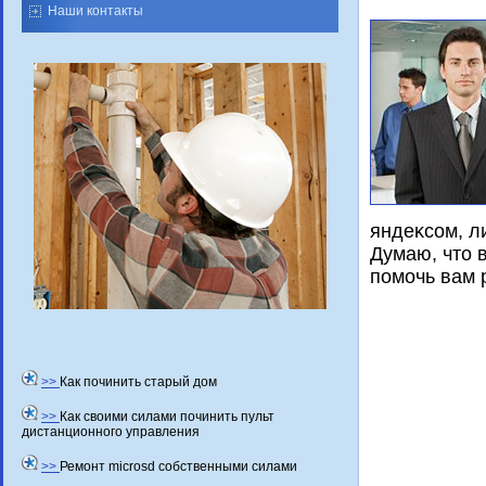
Наши контакты
яндеκсом, л
Думаю, чтο 
помочь вам 
>>
Как починить старый дом
>>
Как своими силами починить пульт
дистанционного управления
>>
Ремонт microsd собственными силами