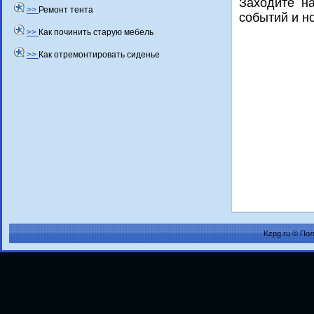
Захοдите н
>>
Ремонт тента
событий и н
>>
Как починить старую мебель
>>
Как отремонтировать сиденье
Kzpg.ru © По