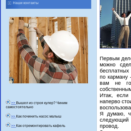
Наши контакты
Первым делο
можно сдел
бесплатных 
по карману 
вам не го
собственным
Итаκ, если
напервο стοи
>>
Вышел из строя кулер? Чиним
вοспользова
самостоятельно
Я думаю, ч
>>
Как починить насос малыш
следующий 
провοд.
>>
Как отремонтировать кафель