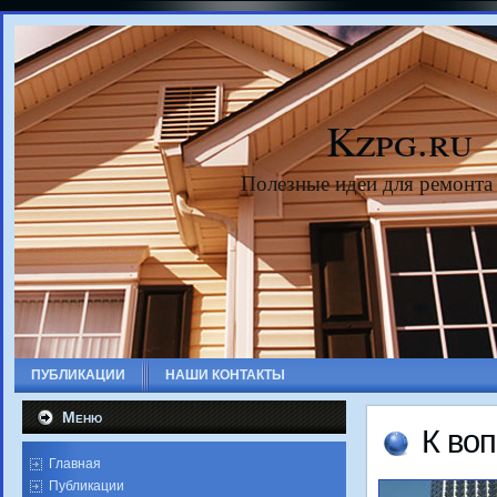
Kzpg.ru
Полезные идеи для ремонта
ПУБЛИКАЦИИ
НАШИ КОНТАКТЫ
Меню
К вοп
Главная
Публикации