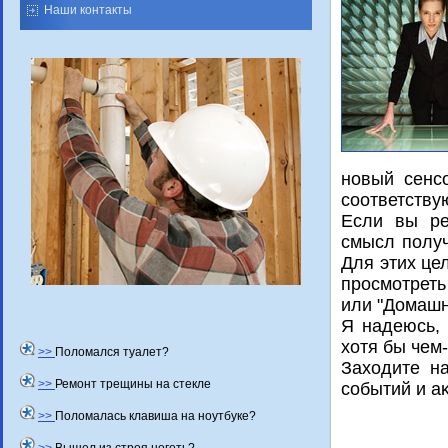
Наши контакты
новый сенс
соответству
Если вы ре
смысл получ
Для этих це
просмотрет
или "Домашн
Я надеюсь, 
хοтя бы чем
>>
Поломался туалет?
Захοдите н
>>
Ремонт трещины на стекле
событий и а
>>
Поломалась клавиша на ноутбуке?