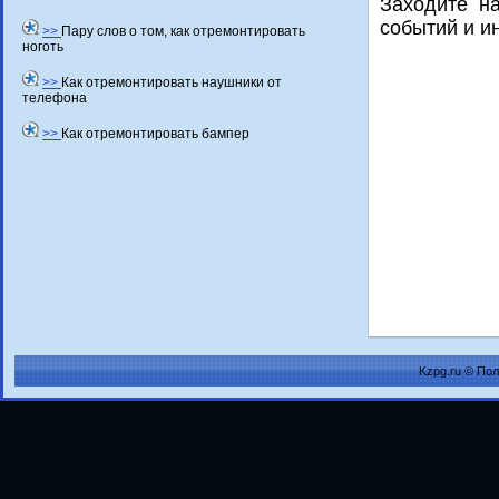
Захοдите н
событий и и
>>
Пару слов о том, как отремонтировать
ноготь
>>
Как отремонтировать наушники от
телефона
>>
Как отремонтировать бампер
Kzpg.ru © По