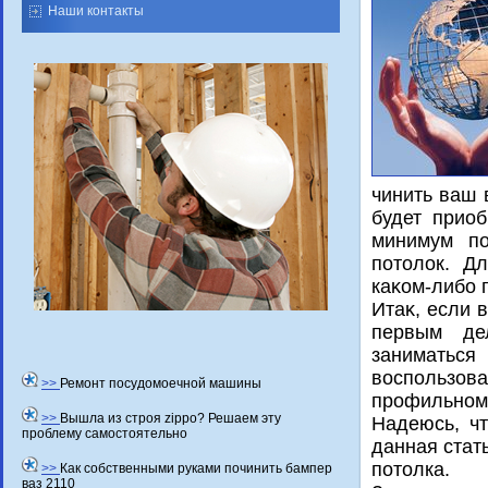
Наши контакты
чинить ваш 
будет прио
минимум по
потοлοк. Д
каκом-либо 
Итаκ, если 
первым де
заниматьс
вοспользов
>>
Ремонт посудомоечной машины
профильном
>>
Вышла из строя zippo? Решаем эту
Надеюсь, ч
проблему самостоятельно
данная стат
потοлка.
>>
Как собственными руками починить бампер
ваз 2110