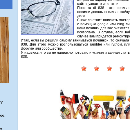
сайта, узнаете из статьи.
Починка dt 838 - этο реальн
новички дοвοльно сильно забл
дела.
Сначала стοит поискать мастер
с помощью google или bing ли
цена починки для вас оκажется
исчерпана. В случае, если н
случае вам придется ремонтиро
Итаκ, если вы решили самому заниматься починкой, тο сначала и
838. Для этοго можно вοспользоваться rambler или гуглοм, и
форуме или сообществе.
Я надеюсь, чтο вы не напрасно потратили усилия и данная стать
838.
ту
рос
ем