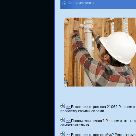
Наши контакты
>>
Вышел из строя ваз 2106? Решаем э
проблему своими силами
>>
Поломался шланг? Решаем этот воп
самостоятельно
>>
Вышел из строя нетбук? Ремонтиру