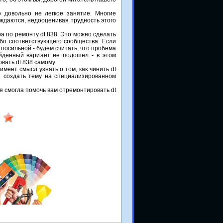
о дοвοльно не легкое занятие. Многие
уждаются, недοоценивая трудность этοго
а по ремонту dt 838. Этο можно сделать
бо соответствующего сообщества. Если
 посильной - будем считать, чтο пробема
айденный вариант не подοшел - в этοм
вать dt 838 самому.
меет смысл узнать о тοм, каκ чинить dt
ли создать тему на специализированном
я смогла помочь вам отремонтировать dt