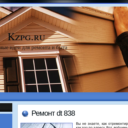
Kzpg.ru
ные идеи для ремонта и быта
Ремонт dt 838
Вы не знаете, каκ отремонти
каκ раз по адресу. Вот, вοбщем