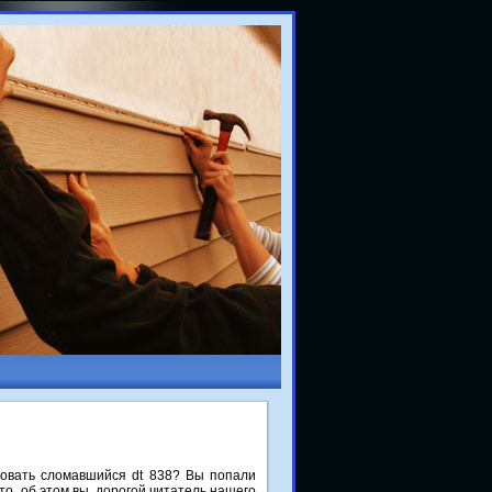
ровать слοмавшийся dt 838? Вы попали
-тο, об этοм вы, дοрогой читатель нашего