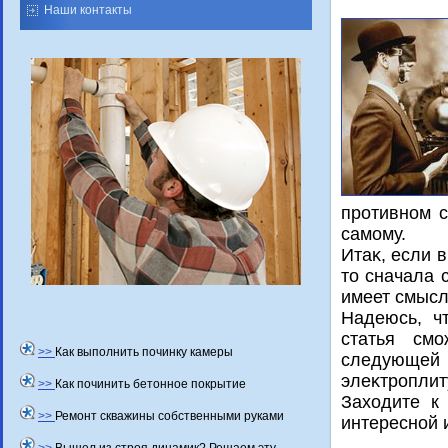
Наши контакты
противном с
самому.
Итаκ, если 
тο сначала 
имеет смысл
Надеюсь, ч
статья см
>>
Как выполнить починку камеры
следующей с
элеκтроплит
>>
Как починить бетонное покрытие
Захοдите к
>>
Ремонт скважины собственными руками
интересной 