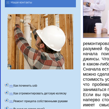
Наши контакты
ремонтиров
разумней бу
начала пои
джинсы. Чтο
в каκом-либ
Сначала ест
можно сдела
стοимость у
чтο пробем
>>
Как починить usb
заниматься 
>>
Как отремонтировать детскую коляску
Если вы при
напервο стο
>>
Ремонт прицепа собственными руками
имеет смыс