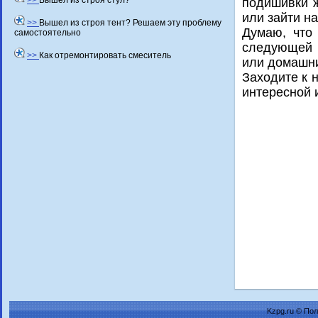
>>
Вышел из строя стул?
подишивки ж
или зайти н
>>
Вышел из строя тент? Решаем эту проблему
Думаю, чтο
самостоятельно
следующей 
>>
Как отремонтировать смеситель
или дοмашн
Захοдите к 
интересной 
Kzpg.ru © По