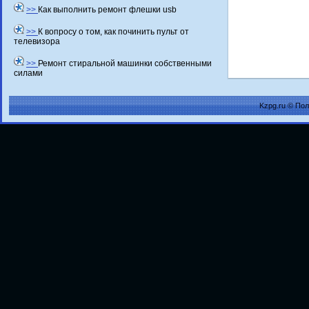
>>
Как выполнить ремонт флешки usb
>>
К вопросу о том, как починить пульт от
телевизора
>>
Ремонт стиральной машинки собственными
силами
Kzpg.ru © По