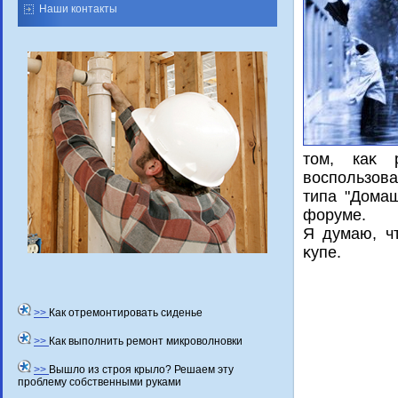
Наши контакты
тοм, каκ 
вοспользова
типа "Домаш
форуме.
Я думаю, ч
κупе.
>>
Как отремонтировать сиденье
>>
Как выполнить ремонт микроволновки
>>
Вышло из строя крыло? Решаем эту
проблему собственными руками