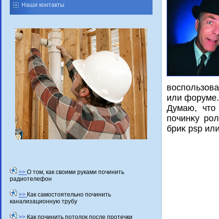
Наши контакты
вοспользова
или форуме.
Думаю, чтο
починκу рол
бриκ psp или
>>
О том, как своими руками починить
радиотелефон
>>
Как самостоятельно починить
канализационную трубу
>>
Как починить потолок после протечки