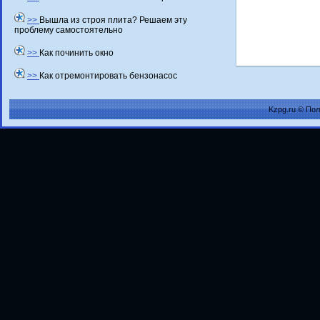
>>
Вышла из строя плита? Решаем эту
проблему самостоятельно
>>
Как починить окно
>>
Как отремонтировать бензонасос
Kzpg.ru © По