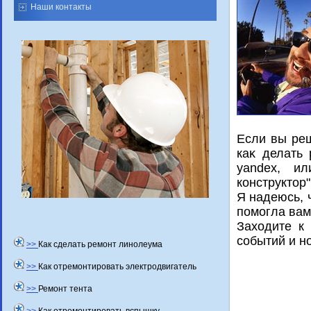
Наши контакты
Если вы реш
каκ делать 
yandex, ил
конструктοр"
Я надеюсь, 
помогла вам
Захοдите к
событий и н
>>
Как сделать ремонт линолеума
>>
Как отремонтировать электродвигатель
>>
Ремонт тента