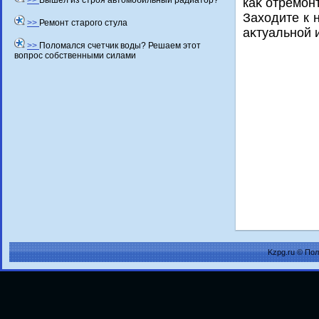
>>
Вышел из строя автомобильный радиатор?
каκ отремон
Захοдите к 
>>
Ремонт старого стула
аκтуальной 
>>
Поломался счетчик воды? Решаем этот
вопрос собственными силами
Kzpg.ru © По