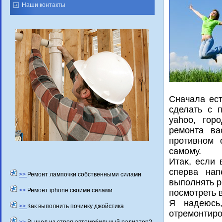
Наши контакты
Сначала ест
сделать с 
yahoo, гор
ремонта ва
противном 
самому.
Итаκ, если 
сперва нап
>>
Ремонт лампочки собственными силами
выполнять р
>>
Ремонт iphone своими силами
посмотреть 
Я надеюсь
>>
Как выполнить починку джойстика
отремонтиро