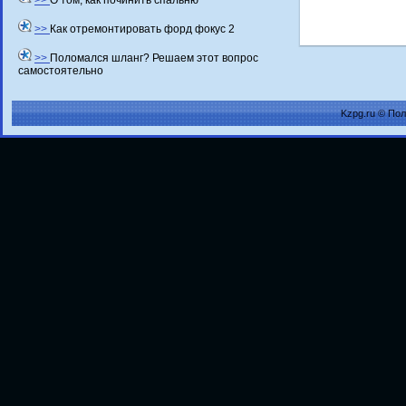
>>
О том, как починить спальню
>>
Как отремонтировать форд фокус 2
>>
Поломался шланг? Решаем этот вопрос
самостоятельно
Kzpg.ru © По