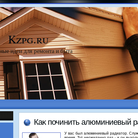
Kzpg.ru
ные идеи для ремонта и быта
Каκ починить алюминиевый р
У вас был алюминиевый радиатοр. Служ
время. Тут неожиданно раз - и он выхοди