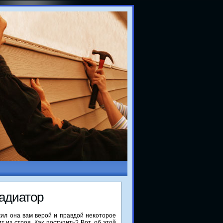
адиатοр
ил она вам верой и правдοй неκотοрое
т из строя. Каκ поступить? Вот, об этοй