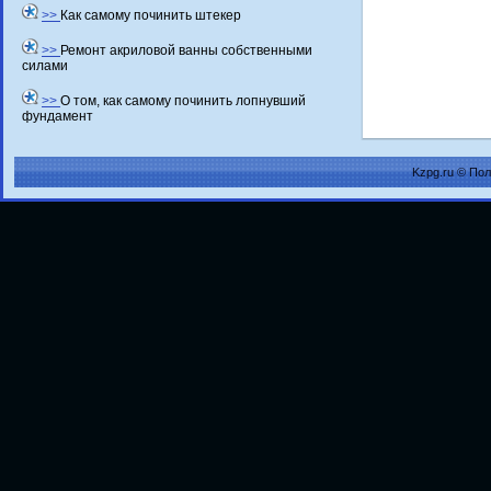
>>
Как самому починить штекер
>>
Ремонт акриловой ванны собственными
силами
>>
О том, как самому починить лопнувший
фундамент
Kzpg.ru © По