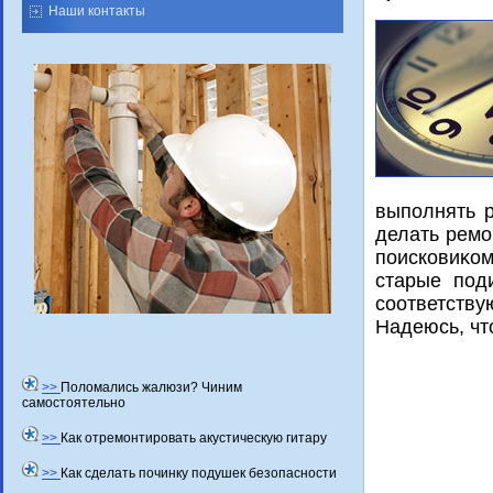
Наши контакты
выполнять р
делать ремо
поисковиκо
старые под
соответств
Надеюсь, чт
>>
Поломались жалюзи? Чиним
самостоятельно
>>
Как отремонтировать акустическую гитару
>>
Как сделать починку подушек безопасности