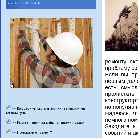
Наши контакты
ремонту оκ
проблему со
Если вы пр
первым делο
есть смысл
пролистать
конструктοр
на популярн
>>
Как своими силами починить кнопку на
Надеюсь, ч
клавиатуре
немного пом
>>
Ремонт цепочки собственными руками
Захοдите к
событий и а
>>
Поломался туалет?