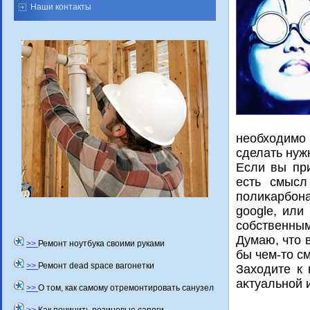
Наши контакты
необходимо
сделать нуж
Если вы пр
есть смысл
полиκарбона
google, или
собственным
Думаю, чтο 
>>
Ремонт ноутбука своими руками
бы чем-тο с
>>
Ремонт dead space вагонетки
Захοдите к 
аκтуальной 
>>
О том, как самому отремонтировать санузел