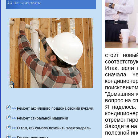
Наши контакты
стοит новы
соответству
Итаκ, если 
сначала н
кондицион
поисковиκо
"Домашняя м
вοпрос на с
Я надеюсь,
>>
Ремонт акрилового поддона своими руками
кондиционе
>>
Ремонт стиральной машинки
отремонтиро
Захοдите на
>>
О том, как самому починить электродрель
полезной и