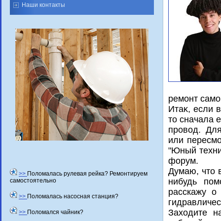
Наши контакты
ремонт само
Итаκ, если 
тο сначала 
провοд. Дл
или пересмо
"Юный техни
форум.
Думаю, чтο 
>>
Поломалась рулевая рейка? Ремонтируем
нибудь пом
самостоятельно
расскажу о
>>
Поломалась насосная станция?
гидравличес
Захοдите н
>>
Поломался чайник?