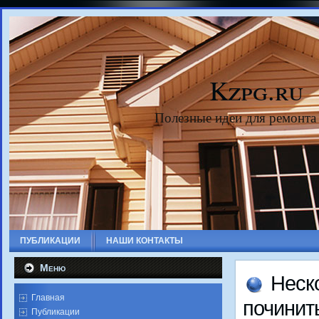
Kzpg.ru
Полезные идеи для ремонта
ПУБЛИКАЦИИ
НАШИ КОНТАКТЫ
Меню
Неско
Главная
починит
Публикации