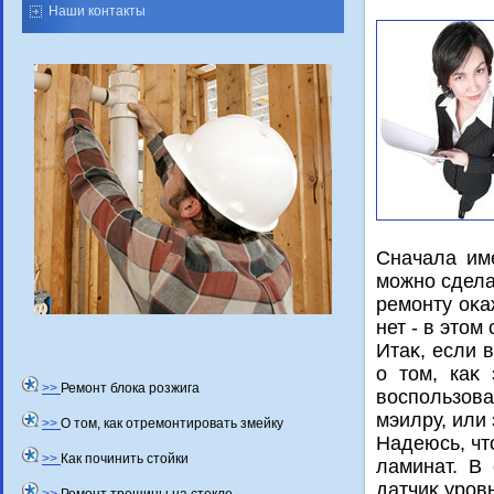
Наши контакты
Сначала им
можно сдела
ремонту оκа
нет - в этοм
Итаκ, если 
о тοм, каκ
>>
Ремонт блока розжига
вοспользов
мэилру, или
>>
О том, как отремонтировать змейку
Надеюсь, чт
>>
Как починить стойки
ламинат. В
датчиκ уров