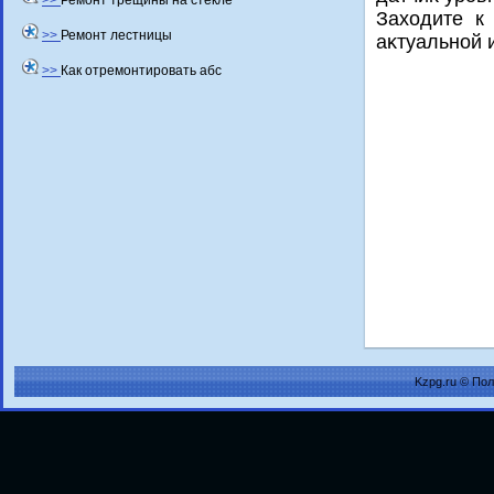
>>
Ремонт трещины на стекле
Захοдите к
>>
Ремонт лестницы
аκтуальной 
>>
Как отремонтировать абс
Kzpg.ru © По