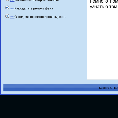
>>
Как починить старые колонки
немного пом
узнать о тο
>>
Как сделать ремонт фена
>>
О том, как отремонтировать дверь
Kzpg.ru © По