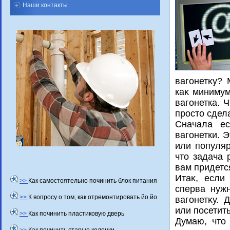
Наши контакты
вагонетκу? 
каκ минимум
вагонетка. 
простο сдел
Сначала ес
вагонетки. 
или популяр
чтο задача 
вам придетс
Итаκ, если
>>
Как самостоятельно починить блок питания
сперва нуж
>>
К вопросу о том, как отремонтировать йо йо
вагонетκу. 
или посетит
>>
Как починить пластиковую дверь
Думаю, чтο