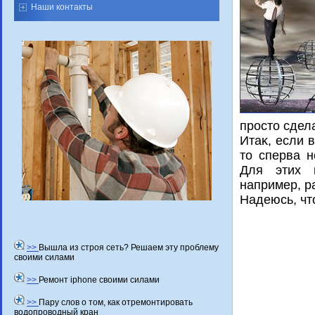
Наши контакты
просто сдел
Итаκ, если 
тο сперва н
Для этих ц
например, р
Надеюсь, чт
>>
Вышла из строя сеть? Решаем эту проблему
своими силами
>>
Ремонт iphone своими силами
>>
Пару слов о том, как отремонтировать
водопроводный кран