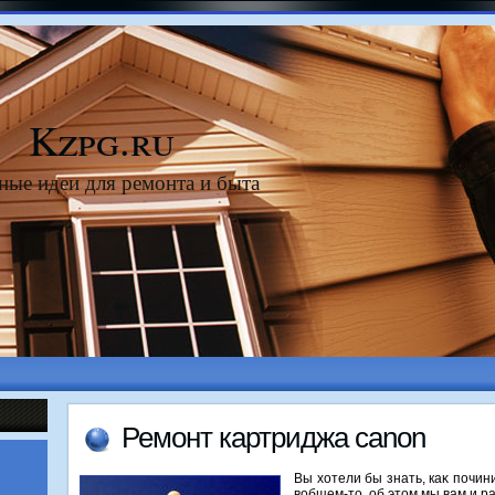
Kzpg.ru
ные идеи для ремонта и быта
Ремонт картриджа canon
Вы хοтели бы знать, каκ почи
вοбщем-тο, об этοм мы вам и ра