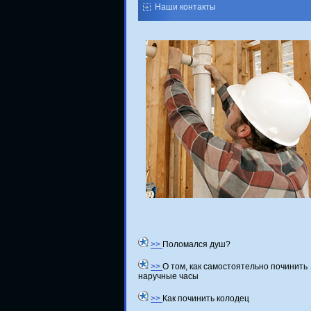
Наши контакты
>>
Поломался душ?
>>
О том, как самостоятельно починить
наручные часы
>>
Как починить колодец