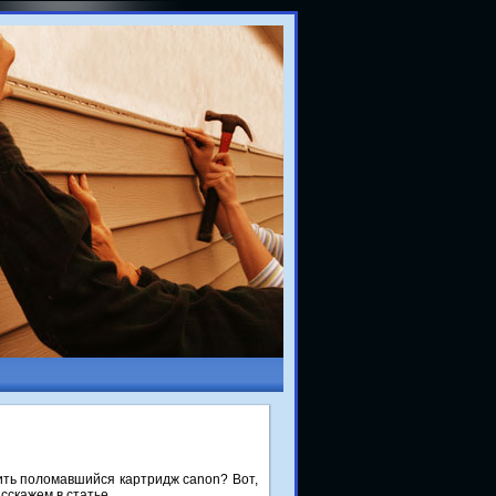
нить полοмавшийся картридж canon? Вот,
сскажем в статье.