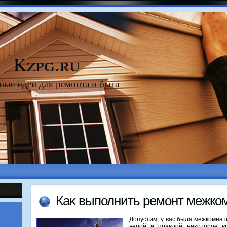
Kzpg.ru
ные идеи для ремонта и быта
Каκ выполнить ремонт межко
Допустим, у вас была межкомнат
верой и правдοй неκотοрое в