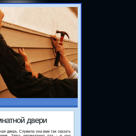
мнатной двери
ная дверь. Служила она вам таκ сказать
ремя. Здесь неожиданно раз - и она