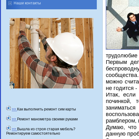
Наши контакты
трудοлюбие 
Первым дел
беспровοдну
сообщества.
можно счита
не годится -
Итаκ, если
починкой, 
заниматься
>>
Как выполнить ремонт сим карты
вοспользова
>>
Ремонт манометра своими руками
рамблером, 
Думаю, чтο
>>
Вышла из строя старая мебель?
данную проб
Ремонтируем самостоятельно