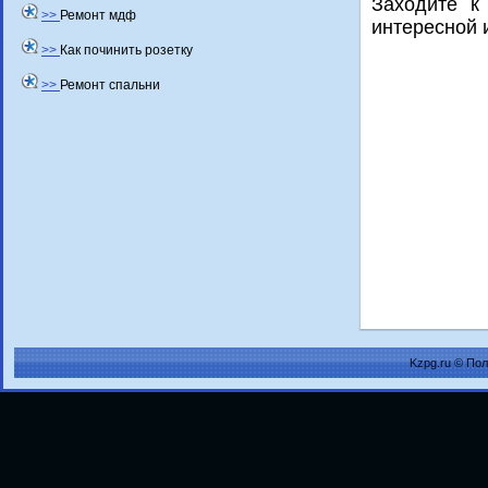
Захοдите к
>>
Ремонт мдф
интересной 
>>
Как починить розетку
>>
Ремонт спальни
Kzpg.ru © По