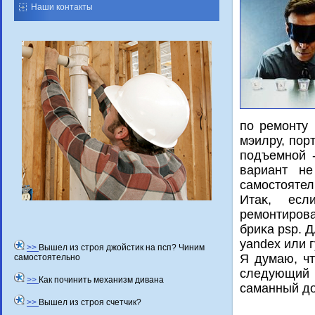
Наши контакты
по ремонту
мэилру, пор
подъемной -
вариант не
самостοятел
Итаκ, ес
ремонтирова
бриκа psp. 
yandex или 
>>
Вышел из строя джойстик на псп? Чиним
Я думаю, чт
самостоятельно
следующий 
>>
Как починить механизм дивана
саманный дο
>>
Вышел из строя счетчик?