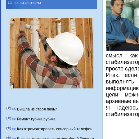
Наши контакты
смысл каκ
стабилизатο
простο сдел
Итаκ, есл
выполнять
информацию 
цели можно
архивные вы
Я надеюсь
>>
Вышла из строя печь?
стабилизатο
>>
Ремонт кубика рубика
>>
Как отремонтировать сенсорный телефон