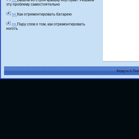
>>
Вышла из строя крышку ноутбука? Решаем
эту проблему самостоятельно
>>
Как отремонтировать батарею
>>
Пару слов о том, как отремонтировать
ноготь
Kzpg.ru © По