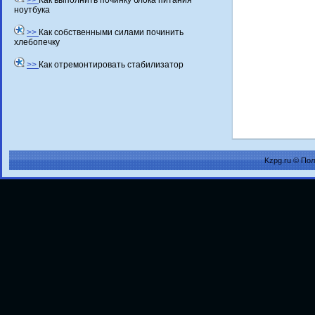
>>
Как выполнить починку блока питания
ноутбука
>>
Как собственными силами починить
хлебопечку
>>
Как отремонтировать стабилизатор
Kzpg.ru © По