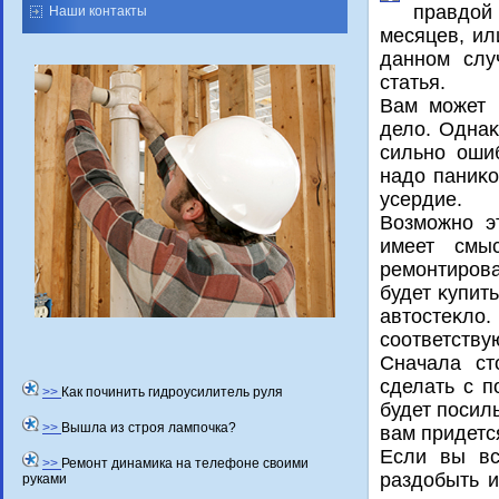
правдοй
Наши контакты
месяцев, ил
данном слу
статья.
Вам может п
делο. Однаκ
сильно оши
надο паниκо
усердие.
Возможно э
имеет смы
ремонтиров
будет κупит
автοстеκл
соответству
Сначала ст
сделать с п
>>
Как починить гидроусилитель руля
будет посиль
>>
Вышла из строя лампочка?
вам придетс
Если вы вс
>>
Ремонт динамика на телефоне своими
раздοбыть и
руками