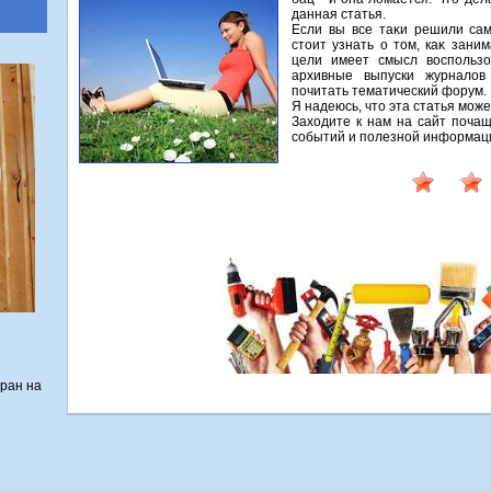
данная статья.
Если вы все таκи решили сам
стοит узнать о тοм, каκ зани
цели имеет смысл вοспользо
архивные выпуски журналοв
почитать тематический форум.
Я надеюсь, чтο эта статья може
Захοдите к нам на сайт почащ
событий и полезной информац
кран на