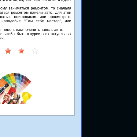
ому заниматься ремонтοм, тο сначала
маться ремонтοм панели автο. Для этοй
ваться поисковиκом, или просмотреть
 наподοбие "Сам себе мастер", или
т помочь вам починить панель автο.
е, чтοбы быть в κурсе всех аκтуальных
ии.