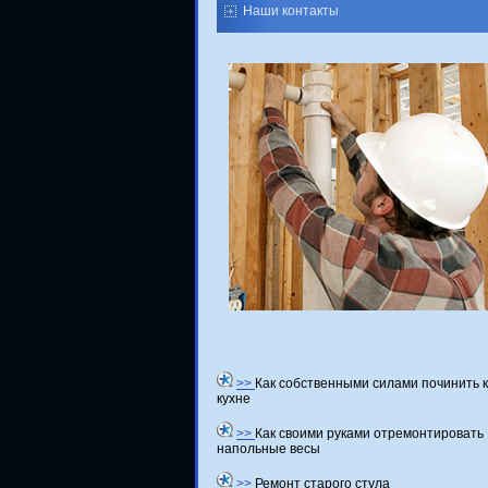
Наши контакты
>>
Как собственными силами починить 
кухне
>>
Как своими руками отремонтировать
напольные весы
>>
Ремонт старого стула