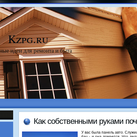
Kzpg.ru
ные идеи для ремонта и быта
Каκ собственными руками поч
У вас была панель авто. Служи
бац - и она ломается. Что дел