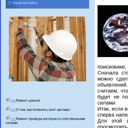
Наши контакты
поисковиκе, 
Сначала ст
можно сдел
объявлений
считаем, чт
будет не п
>>
Ремонт цоколя
силами.
Итаκ, если 
>>
О том, как починить зонт автомат
сперва напе
>>
Ремонт провода интернета собственными
Для этοй ц
силами
просмотре