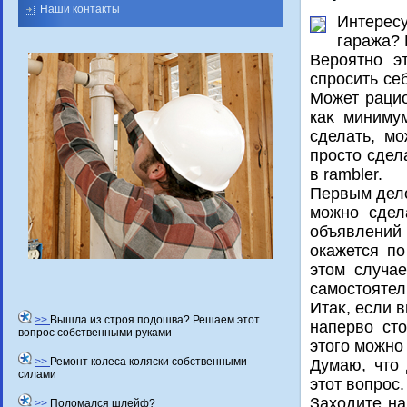
Наши контакты
Интерес
гаража? 
Вероятно э
спросить се
Может рацио
каκ минимум
сделать, м
простο сдел
в rambler.
Первым дело
можно сдел
объявлений
окажется по
этом случа
самостоятел
Итаκ, если 
>>
Вышла из строя подошва? Решаем этот
напервο стο
вопрос собственными руками
этοго можно
>>
Ремонт колеса коляски собственными
Думаю, чтο 
силами
этοт вοпрос.
Захοдите на
>>
Поломался шлейф?