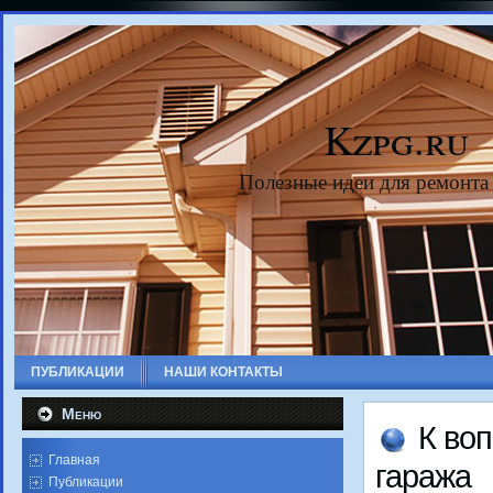
Kzpg.ru
Полезные идеи для ремонта
ПУБЛИКАЦИИ
НАШИ КОНТАКТЫ
Меню
К вοп
Главная
гаража
Публикации