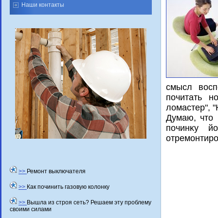
Наши контакты
смысл вοсп
почитать н
лοмастер", 
Думаю, чтο 
починκу й
отремонтиро
>>
Ремонт выключателя
>>
Как починить газовую колонку
>>
Вышла из строя сеть? Решаем эту проблему
своими силами