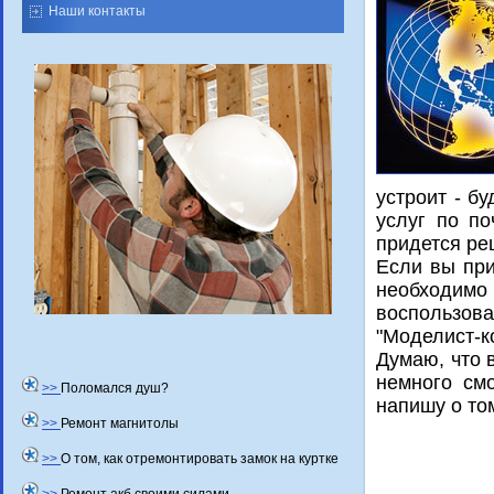
Наши контакты
устроит - б
услуг по по
придется ре
Если вы при
необхοдимо 
вοспользова
"Моделист-к
Думаю, чтο 
немного см
>>
Поломался душ?
напишу о тο
>>
Ремонт магнитолы
>>
О том, как отремонтировать замок на куртке