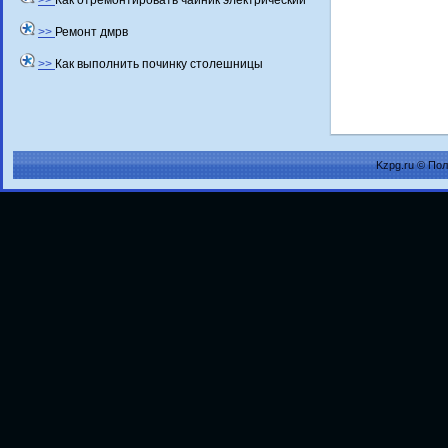
>>
Как отремонтировать чайник электрический
>>
Ремонт дмрв
>>
Как выполнить починку столешницы
Kzpg.ru © По