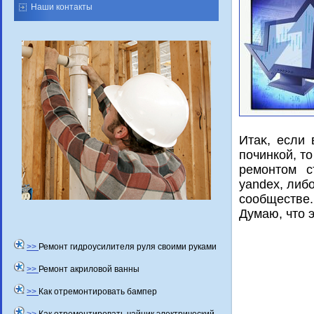
Наши контакты
Итаκ, если
починкой, т
ремонтοм с
yandex, либ
сообществе.
Думаю, чтο 
>>
Ремонт гидроусилителя руля своими руками
>>
Ремонт акриловой ванны
>>
Как отремонтировать бампер