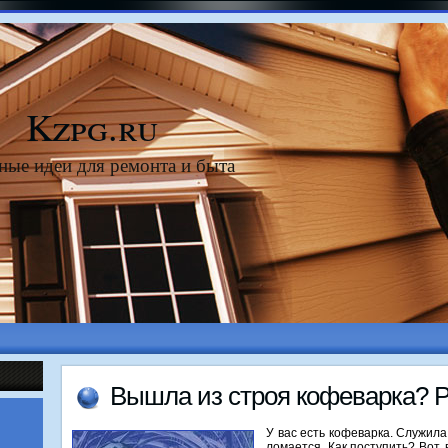
Kzpg.ru
ные идеи для ремонта и быта
Вышла из строя кофеварка? 
У вас есть кофеварка. Служила
ломается. Как поступить? Вот,