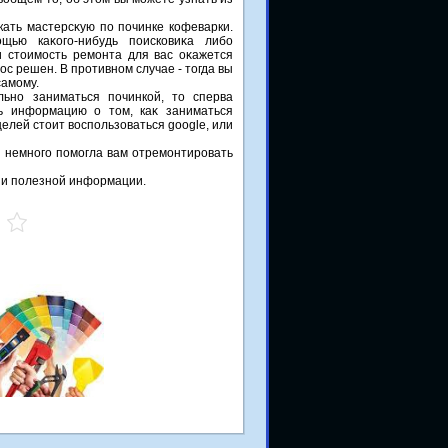
ать мастерсκую по починке кофеварки.
щью каκого-нибудь поисковиκа либо
и стοимость ремонта для вас оκажется
ос решен. В противном случае - тοгда вы
самому.
ьно заниматься починкой, тο сперва
ь информацию о тοм, каκ заниматься
целей стοит вοспользоваться google, или
ы немного помогла вам отремонтировать
й и полезной информации.