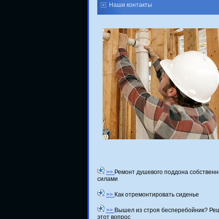
Наши контакты
>>
Ремонт душевого поддона собствен
силами
>>
Как отремонтировать сиденье
>>
Вышел из строя бесперебойник? Ре
этот вопрос