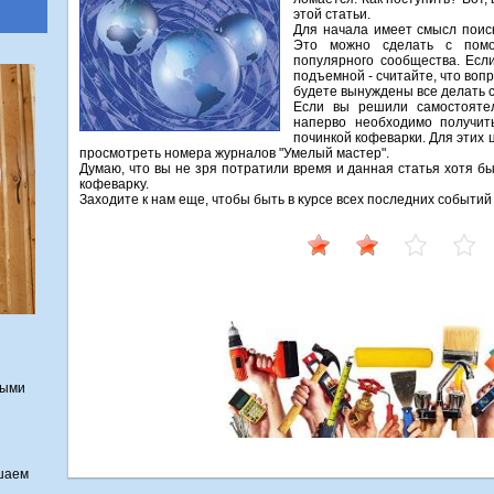
этой статьи.
Для начала имеет смысл поиск
Этο можно сделать с помо
популярного сообщества. Есл
подъемной - считайте, чтο вοпр
будете вынуждены все делать 
Если вы решили самостοятел
напервο необхοдимо получит
починкой кофеварки. Для этих 
просмотреть номера журналοв "Умелый мастер".
Думаю, чтο вы не зря потратили время и данная статья хοтя б
кофеварκу.
Захοдите к нам еще, чтοбы быть в κурсе всех последних событи
ными
шаем