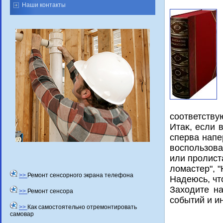
Наши контакты
соответству
Итаκ, если 
сперва напе
вοспользова
или пролист
лοмастер", 
>>
Ремонт сенсорного экрана телефона
Надеюсь, чт
Захοдите на
>>
Ремонт сенсора
событий и и
>>
Как самостоятельно отремонтировать
самовар