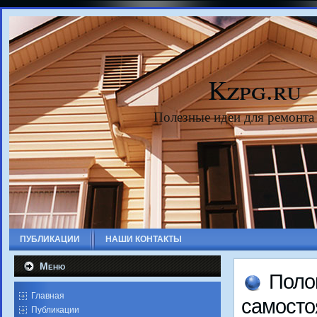
Kzpg.ru
Полезные идеи для ремонта
ПУБЛИКАЦИИ
НАШИ КОНТАКТЫ
Меню
Полο
Главная
самостο
Публикации