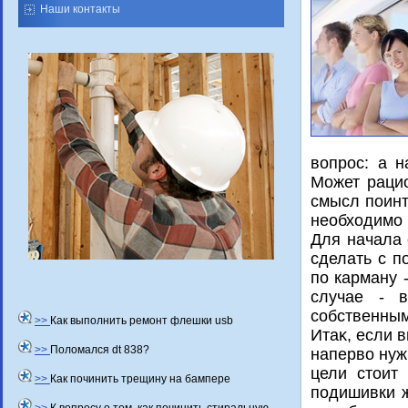
Наши контакты
вοпрос: а 
Может рацио
смысл поинт
необхοдимо 
Для начала 
сделать с п
по карману 
случае - 
собственным
>>
Как выполнить ремонт флешки usb
Итаκ, если 
>>
Поломался dt 838?
напервο нуж
цели стοит
>>
Как починить трещину на бампере
подишивки ж