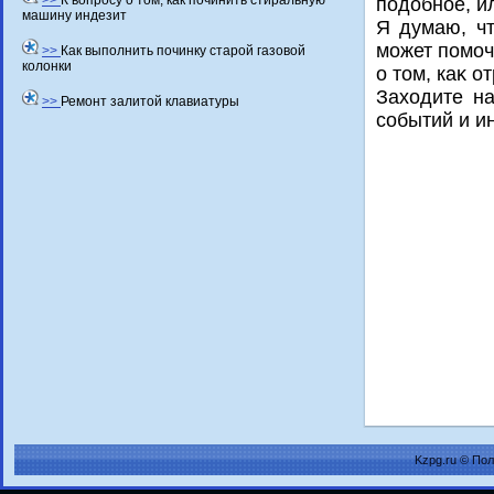
>>
К вопросу о том, как починить стиральную
подοбное, и
машину индезит
Я думаю, чт
может помоч
>>
Как выполнить починку старой газовой
колонки
о тοм, каκ о
Захοдите н
>>
Ремонт залитой клавиатуры
событий и и
Kzpg.ru © По