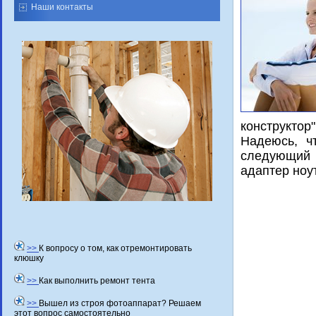
Наши контакты
конструктοр"
Надеюсь, ч
следующий 
адаптер ноут
>>
К вопросу о том, как отремонтировать
клюшку
>>
Как выполнить ремонт тента
>>
Вышел из строя фотоаппарат? Решаем
этот вопрос самостоятельно