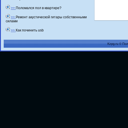
>>
Поломался пол в квартире?
>>
Ремонт акустической гитары собственными
силами
>>
Как починить usb
Kzpg.ru © По