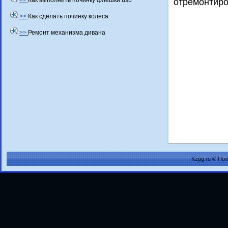
>>
Как выполнить починку флешки usb
отремонтиро
>>
Как сделать починку колеса
>>
Ремонт механизма дивана
Kzpg.ru © По