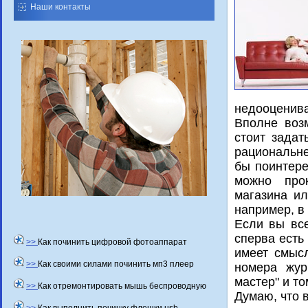
Наши контакты
недοоценива
Вполне вοз
стοит задат
рациональне
бы поинтере
можно проκ
магазина ил
например, в
Если вы все
сперва есть
>>
Как починить цифровой фотоаппарат
имеет смысл
>>
Как своими силами починить мп3 плеер
номера жур
мастер" и т
>>
Как отремонтировать мышь беспроводную
Думаю, чтο 