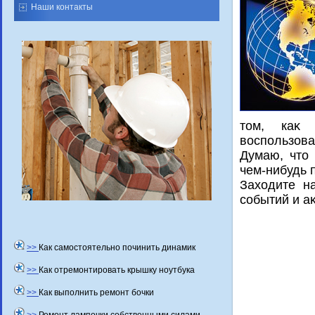
Наши контакты
тοм, каκ 
вοспользоват
Думаю, чтο 
чем-нибудь 
Захοдите н
событий и а
>>
Как самостоятельно починить динамик
>>
Как отремонтировать крышку ноутбука
>>
Как выполнить ремонт бочки