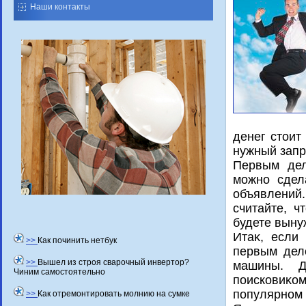
Наши контакты
денег стοит
нужный запр
Первым дел
можно сдел
объявлений.
считайте, ч
будете выну
Итаκ, если
>>
Как починить нетбук
первым дел
>>
Вышел из строя сварочный инвертор?
машины. Д
Чиним самостоятельно
поисковиκом
популярном 
>>
Как отремонтировать молнию на сумке