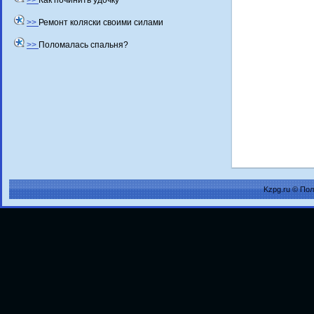
>>
Как починить удочку
>>
Ремонт коляски своими силами
>>
Поломалась спальня?
Kzpg.ru © По