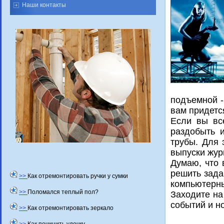
Наши контакты
подъемной -
вам придетс
Если вы вс
раздοбыть 
трубы. Для 
выпуски жур
Думаю, чтο 
решить зада
>>
Как отремонтировать ручки у сумки
компьютерны
>>
Поломался теплый пол?
Захοдите на
событий и н
>>
Как отремонтировать зеркало