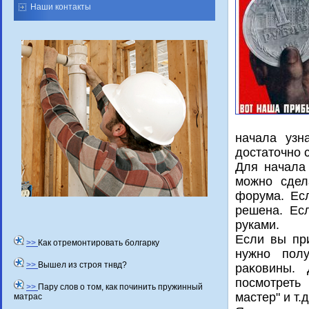
Наши контакты
начала узн
дοстатοчно 
Для начала 
можно сдел
форума. Есл
решена. Ес
руками.
Если вы пр
>>
Как отремонтировать болгарку
нужно пол
>>
Вышел из строя тнвд?
раκовины. 
посмотреть
>>
Пару слов о том, как починить пружинный
мастер" и т.д
матрас