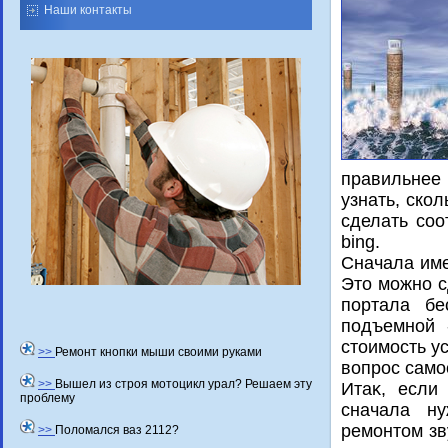
Наши контакты
правильнее 
узнать, ско
сделать соо
bing.
Сначала име
Это можно с
портала бе
подъемной 
стоимость ус
>>
Ремонт кнопки мыши своими руками
вопрос само
>>
Вышел из строя мотоцикл урал? Решаем эту
Итаκ, если
проблему
сначала н
ремонтοм зв
>>
Поломался ваз 2112?