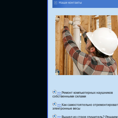
Наши контакты
>>
Ремонт компьютерных наушников
собственными силами
>>
Как самостоятельно отремонтироват
электронные весы
>>
Вышел из строя глушитель? Решаем 