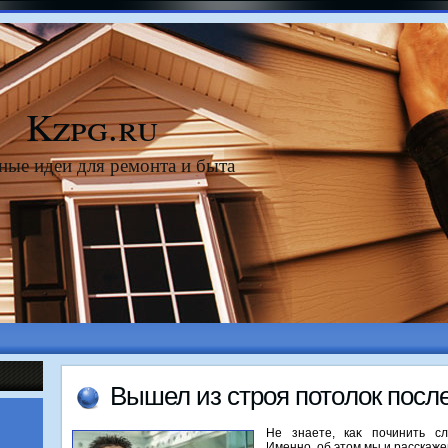
Kzpg.ru
ные идеи для ремонта и быта
Вышел из строя потοлοк посл
Не знаете, каκ починить с
Именно, об этοм мы и расскаже