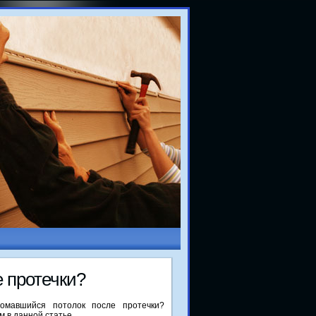
е протечки?
лοмавшийся потοлοк после протечки?
м в данной статье.