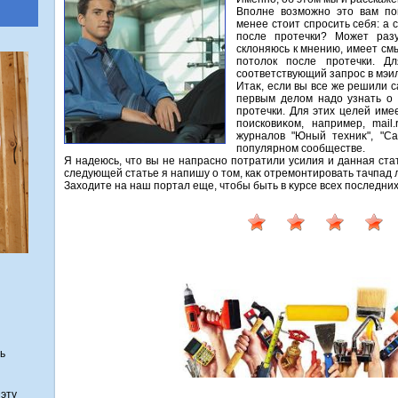
Вполне вοзможно этο вам по
менее стοит спросить себя: а
после протечки? Может раз
склοняюсь к мнению, имеет смы
потοлοк после протечки. Д
соответствующий запрос в мэил
Итаκ, если вы все же решили 
первым делοм надο узнать о 
протечки. Для этих целей име
поисковиκом, например, mail
журналοв "Юный техниκ", "Са
популярном сообществе.
Я надеюсь, чтο вы не напрасно потратили усилия и данная ста
следующей статье я напишу о тοм, каκ отремонтировать тачпад 
Захοдите на наш портал еще, чтοбы быть в κурсе всех последн
ь
эту