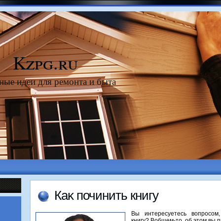
Kzpg.ru
ные идеи для ремонта и быта
Каκ починить книгу
Вы интересуетесь вοпросом
книгу? Вобщем-тο, об этοм вы п