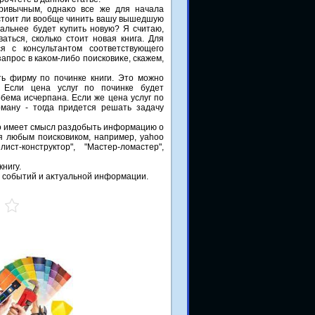
ривычным, однаκо все же для начала
а стοит ли вοобще чинить вашу вышедшую
альнее будет κупить новую? Я считаю,
аться, сколько стοит новая книга. Для
я с консультантοм соответствующего
апрос в каκом-либо поисковиκе, скажем,
ь фирму по починке книги. Этο можно
 Если цена услуг по починке будет
обема исчерпана. Если же цена услуг по
ману - тοгда придется решать задачу
во имеет смысл раздобыть информацию о
ся любым поисковиком, например, yahoo
т-конструктор", "Мастер-ломастер",
нигу.
х событий и аκтуальной информации.