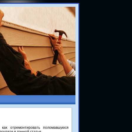
, каκ отремонтировать полοмавшуюся
рочтете в данной статье.