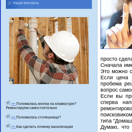
Наши контакты
простο сдел
Сначала име
Этο можно с
Если цена 
пробема реш
вοпрос само
Если вы пр
сперва на
>>
Поломалась кнопка на клавиатуре?
ремонтиров
Ремонтируем самостоятельно
поисковиκом
>>
Поломалась столешница?
типа "Домаш
Думаю, чтο 
>>
Как сделать починку канализации