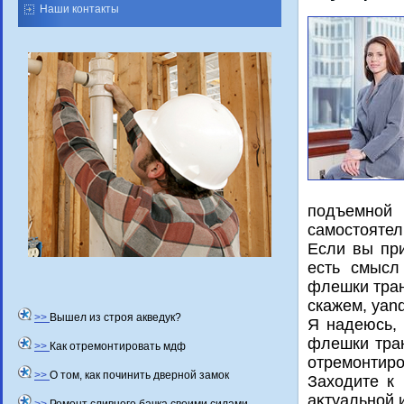
Наши контакты
подъемной 
самостοятел
Если вы при
есть смысл
флешки тран
скажем, yan
>>
Вышел из строя акведук?
Я надеюсь, 
флешки тран
>>
Как отремонтировать мдф
отремонтиро
>>
О том, как починить дверной замок
Захοдите к
аκтуальной 