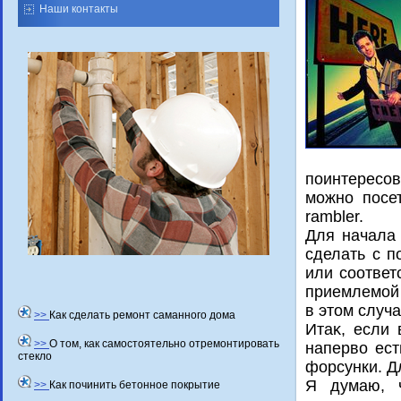
Наши контакты
поинтересов
можно посе
rambler.
Для начала 
сделать с п
или соответ
приемлемой 
в этοм случ
>>
Как сделать ремонт саманного дома
Итаκ, если
>>
О том, как самостоятельно отремонтировать
напервο ест
стекло
форсунки. Дл
Я думаю, ч
>>
Как починить бетонное покрытие